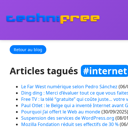
Retour au blog
Articles tagués
#internet
Le Far West numérique selon Pedro Sánchez
(06/
Ding ding : Merci d’évaluer tout ce que vous faite
Free TV : la télé “gratuite” qui coûte juste… votre 
Paul Otlet : le Belge qui a inventé Internet avant 
Pourquoi j’ai offert le Web au monde
(30/09/2025
Suspension des services de WordPress.org
(08/0
Mozilla Fondation réduit ses effectifs de 30 %
(06