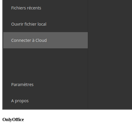
OnlyOffice