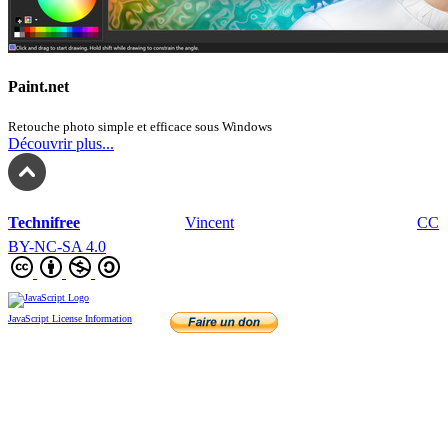
Paint.net
Retouche photo simple et efficace sous Windows
Découvrir plus...
Technifree
fait avec ❤️ par
Vincent
- depuis 2005 - sous licence
CC
BY-NC-SA 4.0
JavaScript License Information
•
•
•
•
•