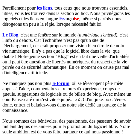
Pareillement pour
les liens
, tous ceux que nous trouvons essentiels,
utiles, vous les trouvez dans la section ad hoc. Nous privilégions les
logiciels et les liens en langue
Fra
nça
ise
, même si parfois nous
dérogeons un peu à la règle, lorsque nécessité fait loi.
Le Blog
, c'est une fenêtre sur le monde
(numérique s'entend)
, c'est
l'info du dehors. Car Technifree n'est pas qu'un site de
téléchargement, ce serait proposer une vision bien étroite de notre
vie numérique. Il n'y a pas que le logiciel libre dans la vie, que
diable ! Notre jeune section "Blog" est en fait une veille d'actualités
où il peut être question de libertés numériques, du respect de la vie
privée ou de sécurité informatique. En ce moment on cause pas mal
d'intelligence artificielle.
Ne manquez pas non plus
le forum
, où se télescopent pêle-mêle
appels à l'aide, commentaires et retours d'expérience, coups de
gueule, suggestions de logiciels ou de billets de blog. Avec même un
coin Pause-café qui s'est vite équipé... ♪♫♫ d'un juke-box. Venez
donc, entrez et baladez-vous dans notre site dédié au partage de la
connaissance.
Nous sommes des bénévoles, des passionnés, des passeurs de savoir,
militant depuis des années pour la promotion du logiciel libre. Notre
seule ambition est de vous faire partager ce qui nous passionne !