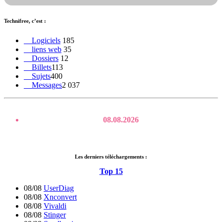
ouvrir des pages, réfléchir deux secondes. Une sauvagerie
cognitive que la Silicon Valley ne pouvait pas laisser
durer. Google a maintenant décidé de nous sauver de cette
Technifree, c’est :
autonomie insupportable.
Logiciels
185
liens web
35
Dossiers
12
Billets
113
Sujets
400
Messages
2 037
Mis à jour le :
08.08.2026
Les derniers téléchargements :
Top 15
08/08
UserDiag
08/08
Xnconvert
08/08
Vivaldi
08/08
Stinger