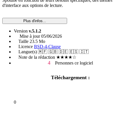
Spotube en fonction de leurs besoins spécifiques, des thèmes
d'interface aux options de lecture.
Plus d'infos...
Version
v.5.1.2
Mise à jour
05/06/2026
Taille
23.5 Mo
Licence
BSD-4-Clause
Langue(s)
🇲🇫 🇬🇧 🇩🇪 🇪🇸 🇮🇹
Note de la rédaction
★★★★☆
4
Personnes
ce logiciel
Téléchargement :
0
En parler sur le forum