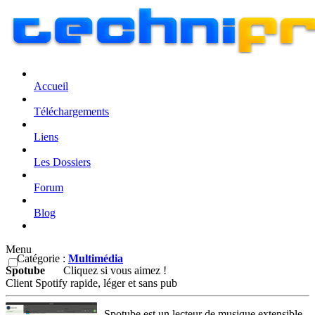
Accueil
Téléchargements
Liens
Les Dossiers
Forum
Blog
Menu
Catégorie :
Multimédia
Spotube
Cliquez si vous aimez !
Client Spotify rapide, léger et sans pub
Spotube est un lecteur de musique extensible