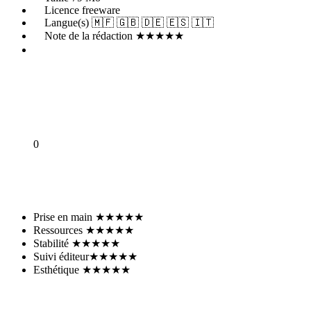
Licence
freeware
Langue(s)
🇲🇫 🇬🇧 🇩🇪 🇪🇸 🇮🇹
Note de la rédaction
★★★★★
0
En parler sur le forum
Prise en main
★★★★★
Ressources
★★★★★
Stabilité
★★★★★
Suivi éditeur
★★★★★
Esthétique
★★★★★