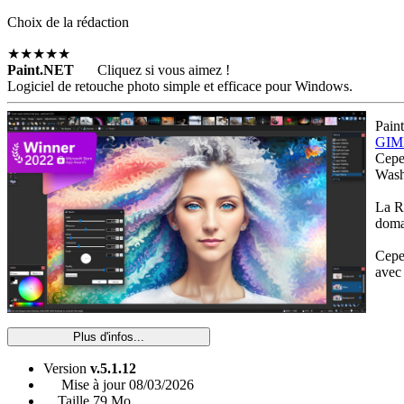
Choix de la rédaction
★★★★★
Paint.NET
Cliquez si vous aimez !
Logiciel de retouche photo simple et efficace pour Windows.
Paint
GIM
Cepen
Wash
La Ro
doma
Cepen
avec
Plus d'infos...
Version
v.5.1.12
Mise à jour
08/03/2026
Taille
79 Mo