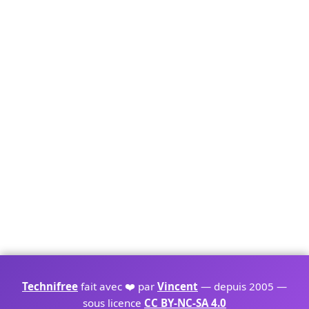
Technifree
fait avec ❤️ par
Vincent
— depuis 2005 —
sous licence
CC BY-NC-SA 4.0