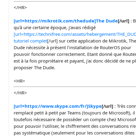
</HR>
[url=https://mikrotik.com/thedude]The Dude
[/url]
: B
qu'à une certaine époque, j'avais rédigé
[url=https://technifree.com/assets/hebergement/THE_DUD
tutoriel complet
[/url] sur cette application de Mikrotik, Th
Dude nécessite à présent l'installation de RouterOS pour
pouvoir fonctionner correctement. Etant donné que Rout
est à la fois propriétaire et payant, j'ai donc décidé de ne p
proposer The Dude.
<HR>
</HR>
[url=https://www.skype.com/fr/]Skype
[/url]
: Très con
remplacé petit à petit par Teams (toujours de Microsoft), il
toutefois nécessaire de posséder un compte chez Microsof
pour pouvoir l'utiliser, le chiffrement des conversations n'e
pas systématique (seulement pour les conversations dites