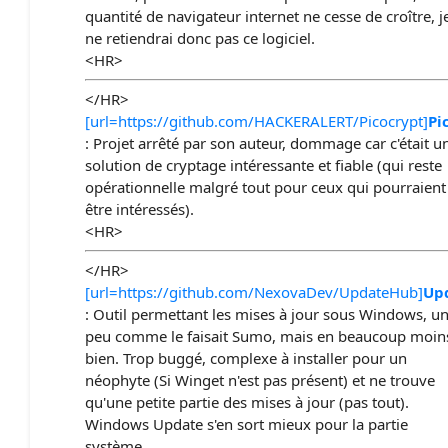
quantité de navigateur internet ne cesse de croître, j
ne retiendrai donc pas ce logiciel.
<HR>
</HR>
[url=https://github.com/HACKERALERT/Picocrypt]
Pi
: Projet arrêté par son auteur, dommage car c'était u
solution de cryptage intéressante et fiable (qui reste
opérationnelle malgré tout pour ceux qui pourraient
être intéressés).
<HR>
</HR>
[url=https://github.com/NexovaDev/UpdateHub]
Up
: Outil permettant les mises à jour sous Windows, u
peu comme le faisait Sumo, mais en beaucoup moin
bien. Trop buggé, complexe à installer pour un
néophyte (Si Winget n'est pas présent) et ne trouve
qu'une petite partie des mises à jour (pas tout).
Windows Update s'en sort mieux pour la partie
système.