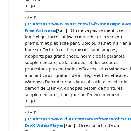
<HR>
</HR>
[url=https://www.avast.com/fr-fr/index#pc]Ava
Free Antivirus
[/url]
: On ne va pas se mentir, ce
logiciel qui force l'utilisateur à acheter la version
premium et plébiscité par Clubic ou 01.net, n'a rien à
faire sur Technifree ! Les raisons sont simples, il
n'apporte pas grand chose, hormis de la paranoïa
supplémentaire, de la lourdeur et des pseudos-
protections plus ou moins efficaces. Sous Windows, i
a un antivirus "gratuit" déjà intégré et très efficace :
Windows Defender, sous linux, il suffit d'installer le
demon de ClamAV, donc pas besoin de fioritures
supplémentaires, quelque soit l'environnement.
<HR>
</HR>
[url=https://www.divx.com/en/software/divx/]F
DivX Vidéo Player
[/url]
: On est à la limite du