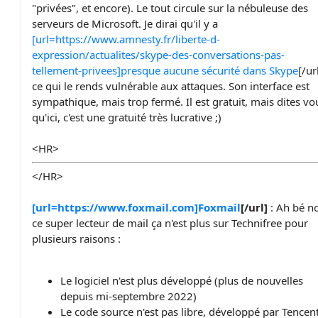
"privées", et encore). Le tout circule sur la nébuleuse des
serveurs de Microsoft. Je dirai qu'il y a
[url=https://www.amnesty.fr/liberte-d-
expression/actualites/skype-des-conversations-pas-
tellement-privees]presque aucune sécurité dans Skype
[/url
ce qui le rends vulnérable aux attaques. Son interface est
sympathique, mais trop fermé. Il est gratuit, mais dites vo
qu'ici, c'est une gratuité très lucrative ;)
<HR>
</HR>
[url=https://www.foxmail.com]Foxmail
[/url]
: Ah bé n
ce super lecteur de mail ça n'est plus sur Technifree pour
plusieurs raisons :
Le logiciel n'est plus développé (plus de nouvelles
depuis mi-septembre 2022)
Le code source n'est pas libre, développé par Tencen