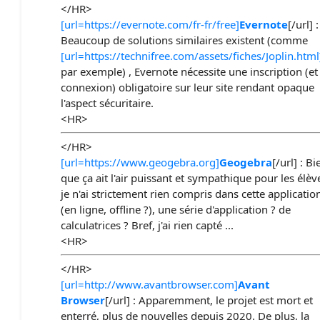
</HR>
[url=https://evernote.com/fr-fr/free]
Evernote
[/url] :
Beaucoup de solutions similaires existent (comme
[url=https://technifree.com/assets/fiches/Joplin.html
par exemple) , Evernote nécessite une inscription (et
connexion) obligatoire sur leur site rendant opaque
l'aspect sécuritaire.
<HR>
</HR>
[url=https://www.geogebra.org]
Geogebra
[/url] : Bi
que ça ait l'air puissant et sympathique pour les élèv
je n'ai strictement rien compris dans cette applicatio
(en ligne, offline ?), une série d'application ? de
calculatrices ? Bref, j'ai rien capté ...
<HR>
</HR>
[url=http://www.avantbrowser.com]
Avant
Browser
[/url] : Apparemment, le projet est mort et
enterré, plus de nouvelles depuis 2020. De plus, la