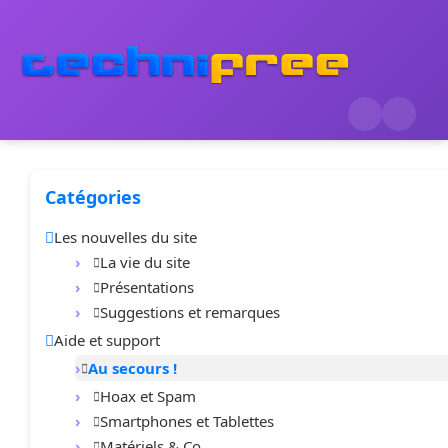
Catégories
Les nouvelles du site
La vie du site
Présentations
Suggestions et remarques
Aide et support
Au secours !
Hoax et Spam
Smartphones et Tablettes
1
5
Matériels & Co.