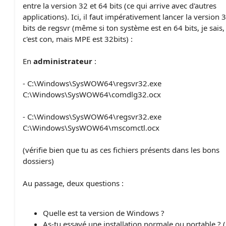
entre la version 32 et 64 bits (ce qui arrive avec d'autres
applications). Ici, il faut impérativement lancer la version 
bits de regsvr (même si ton système est en 64 bits, je sais,
c'est con, mais MPE est 32bits) :
En
administrateur
:
- C:\Windows\SysWOW64\regsvr32.exe
C:\Windows\SysWOW64\comdlg32.ocx
- C:\Windows\SysWOW64\regsvr32.exe
C:\Windows\SysWOW64\mscomctl.ocx
(vérifie bien que tu as ces fichiers présents dans les bons
dossiers)
Au passage, deux questions :
Quelle est ta version de Windows ?
As-tu essayé une installation normale ou portable ? (