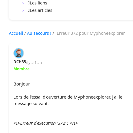
Les liens
Les articles
Accueil
/
Au secours !
/
Erreur 372 pour Myphoneexplorer
DCH35
il y a 1 an
Membre
Bonjour
Lors de l'essai d'ouverture de Myphoneexplorer, j'ai le
message suivant:
<I>
Erreur d’exécution '372' :
</I>