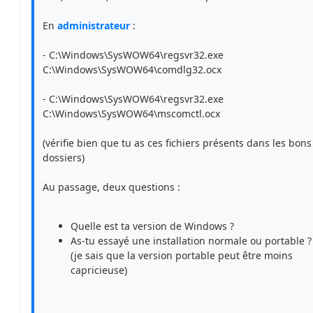
En
administrateur
:
- C:\Windows\SysWOW64\regsvr32.exe
C:\Windows\SysWOW64\comdlg32.ocx
- C:\Windows\SysWOW64\regsvr32.exe
C:\Windows\SysWOW64\mscomctl.ocx
(vérifie bien que tu as ces fichiers présents dans les bons
dossiers)
Au passage, deux questions :
Quelle est ta version de Windows ?
As-tu essayé une installation normale ou portable ?
(je sais que la version portable peut être moins
capricieuse)