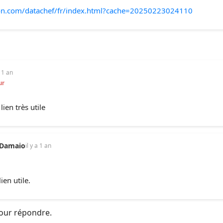
oon.com/datachef/fr/index.html?cache=20250223024110
a 1 an
ur
lien très utile
Damaio
il y a 1 an
ien utile.
our répondre.