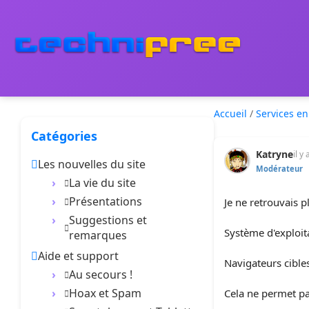
Accueil
/
Services en
Catégories
Katryne
il y
Les nouvelles du site
Modérateur
La vie du site
Présentations
Je ne retrouvais p
Suggestions et
Système d'exploi
remarques
Aide et support
Navigateurs cible
Au secours !
Hoax et Spam
Cela ne permet pa