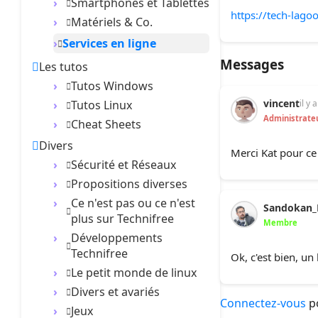
Smartphones et Tablettes
https://tech-lag
Matériels & Co.
Services en ligne
Messages
Les tutos
Tutos Windows
vincent
Tutos Linux
il y 
Administrate
Cheat Sheets
Divers
Merci Kat pour ce 
Sécurité et Réseaux
Propositions diverses
Ce n'est pas ou ce n'est
Sandokan_
plus sur Technifree
Membre
Développements
Technifree
Ok, c'est bien, un l
Le petit monde de linux
Divers et avariés
Connectez-vous
p
Jeux