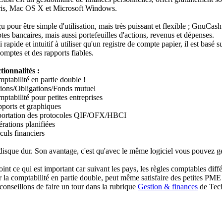
ris, Mac OS X et Microsoft Windows.
 pour être simple d'utilisation, mais très puissant et flexible ; GnuCas
es bancaires, mais aussi portefeuilles d'actions, revenus et dépenses.
 rapide et intuitif à utiliser qu'un registre de compte papier, il est basé
omptes et des rapports fiables.
tionnalités :
ptabilité en partie double !
tions/Obligations/Fonds mutuel
ptabilité pour petites entreprises
pports et graphiques
portation des protocoles QIF/OFX/HBCI
rations planifiées
culs financiers
isque dur. Son avantage, c'est qu'avec le même logiciel vous pouvez gére
 joint ce qui est important car suivant les pays, les règles comptables d
a comptabilité en partie double, peut même satisfaire des petites PME et
 conseillons de faire un tour dans la rubrique
Gestion & finances
de Tech