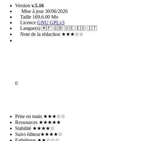
Version
v.5.16
Mise à jour
30/06/2026
Taille
169.6.00 Mo
Licence
GNU GPLv3
Langue(s)
🇲🇫 🇬🇧 🇩🇪 🇪🇸 🇮🇹
Note de la rédaction
★★★☆☆
0
En parler sur le forum
Prise en main
★★★☆☆
Ressources
★★★★★
Stabilité
★★★★☆
Suivi éditeur
★★★★☆
Esthétique
★★☆☆☆