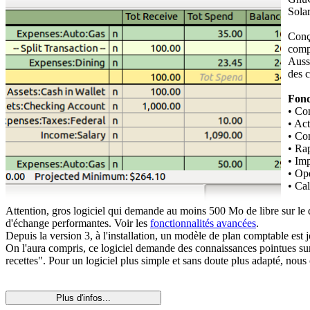
Sola
Conçu
compt
Aussi
des c
Fonc
• Com
• Ac
• Com
• Ra
• Im
• Opé
• Cal
Attention, gros logiciel qui demande au moins 500 Mo de libre sur le d
d'échange performantes. Voir les
fonctionnalités avancées
.
Depuis la version 3, à l'installation, un modèle de plan comptable est
On l'aura compris, ce logiciel demande des connaissances pointues sur l
recettes". Pour un logiciel plus simple et sans doute plus adapté, nous
Plus d'infos...